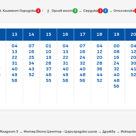
→
→
. Климент Охридски
/
Орлов мост
Сердика
Опълченска
1
3
1
2
2
13
14
15
16
17
18
19
2
1
04
07
01
04
07
04
00
0
0
13
16
10
13
16
12
08
1
9
22
25
19
22
24
20
16
2
8
31
34
28
31
32
28
24
3
7
40
43
37
40
40
36
32
4
6
49
52
46
49
48
44
40
5
5
58
55
58
56
52
48
56
→
→
→
Младост 3
Интер Експо Център - Цариградско шосе
Дружба
Искърск