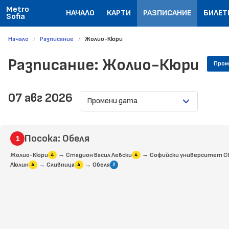
Metro
НАЧАЛО
КАРТИ
РАЗПИСАНИЕ
БИЛЕТ
Sofia
Начало
Разписание
Жолио-Кюри
Разписание: Жолио-Кюри
Пром
07 авг 2026
Посока: Обеля
→
→
Жолио-Кюри
Стадион Васил Левски
Софийски университет Св
4
4
→
→
Люлин
Сливница
Обеля
4
4
2