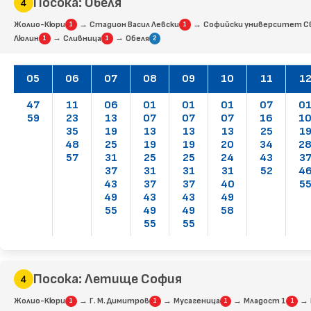
Посока: Обеля
→
→
Жолио-Кюри
Стадион Васил Левски
Софийски университет Св
1
1
→
→
Люлин
Сливница
Обеля
1
1
2
05
06
07
08
09
10
11
1
47
11
06
01
01
01
07
0
59
23
13
07
07
07
16
1
35
19
13
13
13
25
1
48
25
19
19
20
34
2
57
31
25
25
24
43
3
37
31
31
31
52
4
43
37
37
40
5
49
43
43
49
55
49
49
58
55
55
Посока: Летище София
→
→
→
→
Жолио-Кюри
Г. М. Димитров
Мусагеница
Младост 1
1
1
1
1