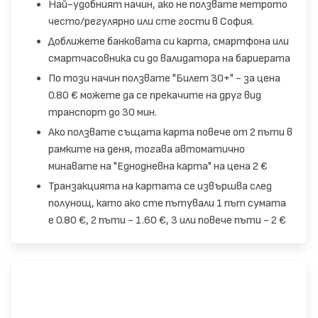
Най-удобният начин, ако не ползвате метрото
често/регулярно или сте гости в София.
Доближете банковата си карта, смартфона или
смартчасовника си до валидатора на бариерата
По този начин ползвате "Билет 30+" - за цена
0.80 € можете да се прекачите на друг вид
транспорт до 30 мин.
Ако ползвате същата карта повече от 2 пъти в
рамките на деня, тогава автоматично
минавате на "Еднодневна карта" на цена 2 €
Транзакцията на картата се извършва след
полунощ, като ако сте пътували 1 път сумата
е 0.80 €, 2 пъти - 1.60 €, 3 или повече пъти - 2 €