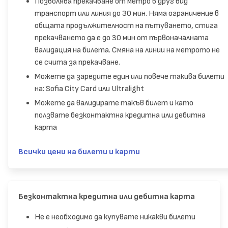
Позволява прекачване от метро в друг вид
транспорт или линия до 30 мин. Няма ограничение в
общата продължителност на пътуването, стига
прекачването да е до 30 мин от първоначалната
валидация на билета. Смяна на линии на метрото не
се счита за прекачване.
Можете да заредите един или повече такива билети
на: Sofia City Card или Ultralight
Можете да валидирате такъв билет и като
ползвате безконтактна кредитна или дебитна
карта
Всички цени на билети и карти
Безконтактна кредитна или дебитна карта
Не е необходимо да купувате никакви билети