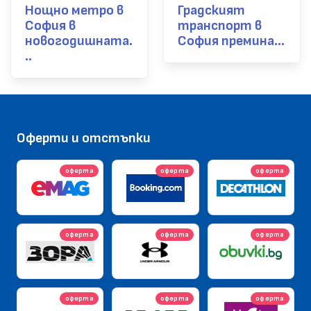
Нощно метро в
Градският
София в
транспорт в
новогодишната.
София премина...
..
Оферти и отстъпки
оферта
оферта
оферта
оферта
оферта
оферта
оферта
оферта
оферта