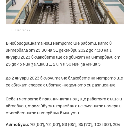
30 Dec 2022
В новогодишната нощ метрото ще работи, като в
интервала от 23:30 на 31 декември 2022 до 4:30 на 1
януари 2023 вклаковете ще се движат на интервали от
23 до 45 мин за линии 1, 2 и 4 и 30 мин за линия 3.
До 2 януари 2023 включително влаковете на метрото ще
се движат според съботно-неделното си разписание.
Освен метрото в празничната нощ ще работят също и
автобуси, тролейбуси и трамваи със следните номера и
съответните интервали в минути.
Автобуси:
76 (60'), 72 (60'), 83 (65'), 85 (70'), 102 (60'), 204