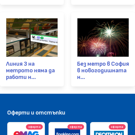
Линия 3 на
Без метро в София
метрото няма да
в новогодишната
работи н...
н...
Оферти и отстъпки
оферта
оферта
оферта