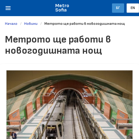
Metro
БГ
EN
Sofia
Начало
Новини
Метрото ще работи в новогодишната нощ
Метрото ще работи в
новогодишната нощ