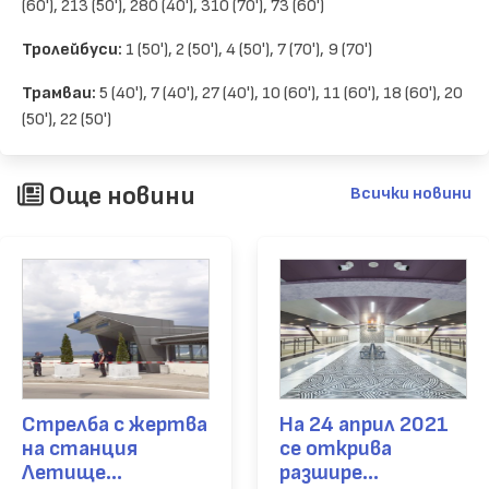
(60'), 213 (50'), 280 (40'), 310 (70'), 73 (60')
Тролейбуси:
1 (50'), 2 (50'), 4 (50'), 7 (70'), 9 (70')
Трамваи:
5 (40'), 7 (40'), 27 (40'), 10 (60'), 11 (60'), 18 (60'), 20
(50'), 22 (50')
Още новини
Всички новини
Стрелба с жертва
На 24 април 2021
на станция
се открива
Летище...
разшире...